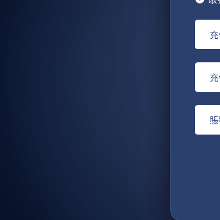
充
充
賬