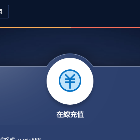
頁
在線充值
格式: u-win888